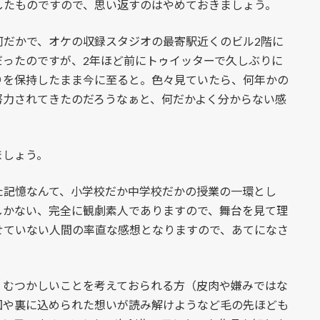
したものですので、思い返すのはやめておきましょう。
だかで、オケの収録スタジオの最寄駅近くのビル2階に
だったのですが、2年ほど前にトゥイッターで久しぶりに
りを保持したまま今に至ると。色々見ていたら、何年かの
努力されてきたのだろうなぁと、何だかよく分からない感
ましょう。
記憶なんて、小学校だか中学校だかの授業の一環とし
しかない、完全に観劇素人でありますので、舞台を見て理
せていない人間の率直な感想となりますので、あてになさ
むつかしいことを考えておられる方（皮肉や嫌みではな
図や裏に込められた想いが読み解けようなど毛の先ほども