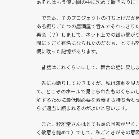
ぁそれはもう深い闇の中に沈めて置き去りに
でまぁ、そのプロジェクトの打ち上げだか何
ある掘りごたつの居酒屋で呑んでそれっきり
再会（？）しまして、ネット上での緩い繋が
間にすごく有名になられたのだなぁ、とても
慨に耽った記憶があります。
昔話はこれくらいにして、舞台の話に戻し
先にお断りしておきますが、私は演劇を見た
て、どこぞのホールで見せられたものくらい
解するために最低限必要な素養すら持ち合わ
らず適当に読まれるのがよいと思います。
また、粋雅堂さんはとても頭の回転が早く、
く敬意を籠めて）でして、私ごときがその意