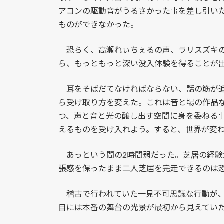
アコンの駆動音がうるさかった事を差し引い
ものができなかった。
恐らく、高瀬れぃちぇるの声、ラリスズキの
ら、もっともっと深い没入体験を得ることが
耳をそばだてなければならない、話の筋が追
ら受け取り方を変えた。これは音と場の作品
つ、声と音と光の醸し出す空間に身を委ねる
えるものを受け入れよう。すると、世界が変
あっという間の2時間弱だった。芝居の経験
張感を保ったまま二人芝居を完走できるのは
稽古で行われていた一見不可思議な行動が、
目には本番の舞台の光景が最初から見えてい