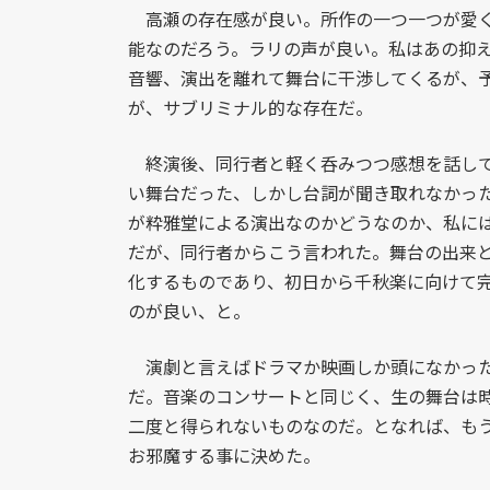
高瀬の存在感が良い。所作の一つ一つが愛く
能なのだろう。ラリの声が良い。私はあの抑
音響、演出を離れて舞台に干渉してくるが、
が、サブリミナル的な存在だ。
終演後、同行者と軽く呑みつつ感想を話して
い舞台だった、しかし台詞が聞き取れなかっ
が粋雅堂による演出なのかどうなのか、私に
だが、同行者からこう言われた。舞台の出来
化するものであり、初日から千秋楽に向けて
のが良い、と。
演劇と言えばドラマか映画しか頭になかった
だ。音楽のコンサートと同じく、生の舞台は
二度と得られないものなのだ。となれば、も
お邪魔する事に決めた。