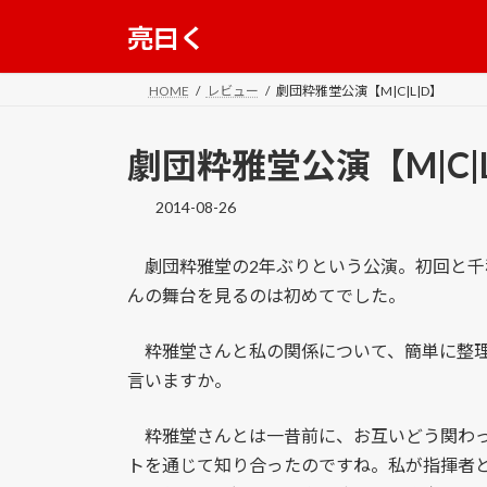
コ
ナ
亮曰く
ン
ビ
テ
ゲ
ン
ー
HOME
レビュー
劇団粋雅堂公演【M|C|L|D】
ツ
シ
へ
ョ
劇団粋雅堂公演【M|C|L
ス
ン
キ
に
2014-08-26
ッ
移
プ
動
劇団粋雅堂の2年ぶりという公演。初回と千
んの舞台を見るのは初めてでした。
粋雅堂さんと私の関係について、簡単に整理
言いますか。
粋雅堂さんとは一昔前に、お互いどう関わっ
トを通じて知り合ったのですね。私が指揮者