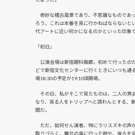
奇妙な稽古風景であり、不思議なものであっ
ろう、これは本番を見に行かねばならないと
代アートに近い何かになるのかといった印象
「初日」
公演会場は新宿眼科画廊。初めて行ったのだ
どで新宿文化センターに行くときにいつも通
場18:30の予定が19:10頃開場。
その日、私がそこで見たものは、二人の男女
なり、見る人をトリップへと誘わんとする、
間だ。
ただ、如何せん演者、特にラリスズキの声が
取りづらく、舞台の奥に行った時や、後ろを