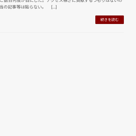
こ数日何度か目にした。アクセス稼ぎに貢献するつもりはないの
当の記事等は貼らない。 […]
続きを読む