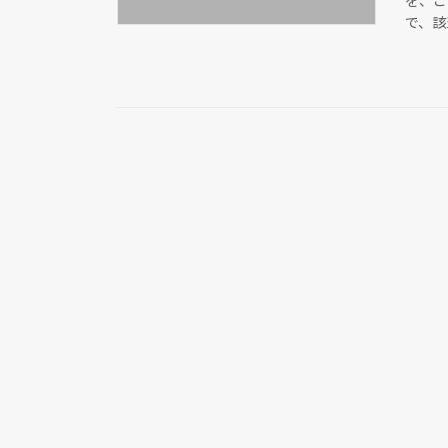
を、こ
で、該