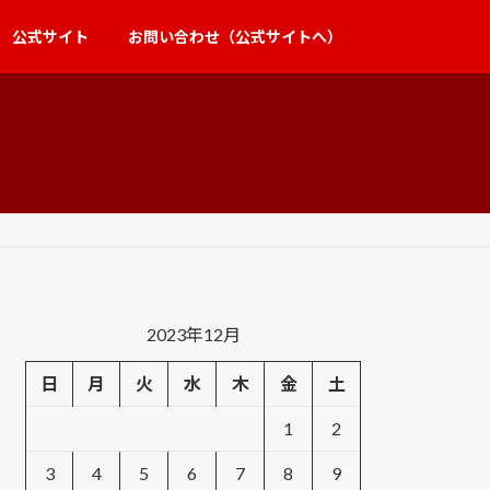
公式サイト
お問い合わせ（公式サイトへ）
2023年12月
日
月
火
水
木
金
土
1
2
3
4
5
6
7
8
9