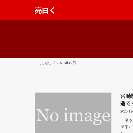
コ
ナ
亮曰く
ン
ビ
テ
ゲ
ン
ー
ツ
シ
へ
ョ
ス
ン
キ
に
ッ
移
HOME
2023年12月
プ
動
宮崎
造で
2023-12
ネット
あるか