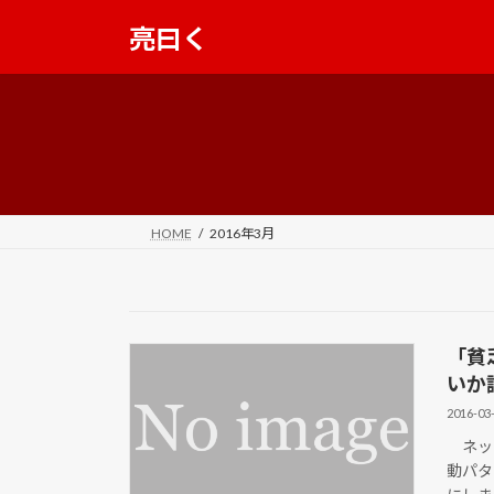
コ
ナ
亮曰く
ン
ビ
テ
ゲ
ン
ー
ツ
シ
へ
ョ
ス
ン
キ
に
ッ
移
HOME
2016年3月
プ
動
「貧
いか
2016-03
ネット
動パタ