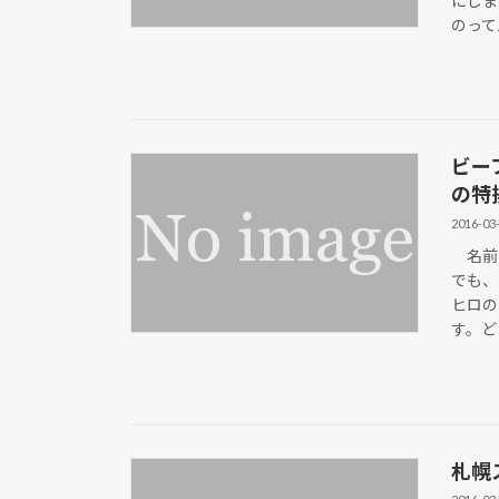
にしま
のって
ビー
の特
2016-03
名前が
でも、
ヒロの
す。ど
札幌