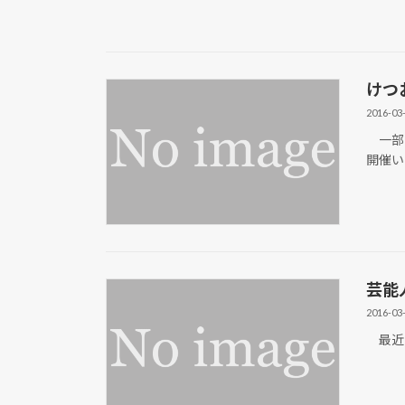
けつ
2016-03
一部で
開催い
芸能
2016-03
最近