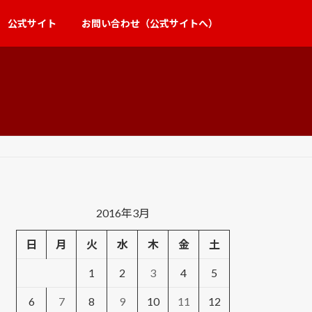
公式サイト
お問い合わせ（公式サイトへ）
2016年3月
日
月
火
水
木
金
土
1
2
3
4
5
6
7
8
9
10
11
12