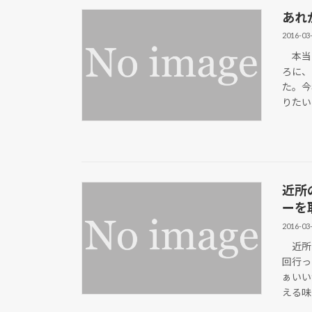
あれ
2016-03
本当に
ろに、
た。今
りたい
近所
ーを
2016-03
近所に
回行っ
ぁいい
える味