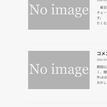
2016-03
最近立
チェー
す。 
たくな
コメ
2016-03
開設以
く、閲
外はほ
おかし