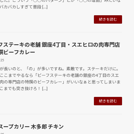
した。こういう「○○のパターン」とか「○○の理由」みたいな
バカバカしすぎて普段 […]
続きを読む
フステーキの老舗 銀座4丁目・スエヒロの肉専門店
撰ビーフカレー
-25
長いのと、「の」が多いですね。素敵です。ステーキだけに。
ここまでやるなら「ビーフステーキの老舗の銀座の4丁目のスエ
肉の専門店の特撰のビーフカレー」がいいなぁと思ってしまいま
こまでも突き抜けろ！ […]
続きを読む
スープカリー 木多郎 チキン