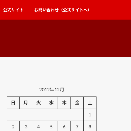
公式サイト
お問い合わせ（公式サイトへ）
2012年12月
日
月
火
水
木
金
土
1
2
3
4
5
6
7
8