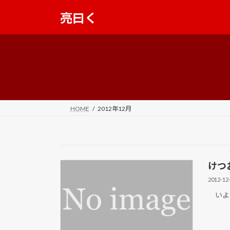
コ
ナ
亮曰く
ン
ビ
テ
ゲ
ン
ー
ツ
シ
へ
ョ
ス
ン
キ
に
ッ
移
HOME
2012年12月
プ
動
けつ
2012-12
いよ