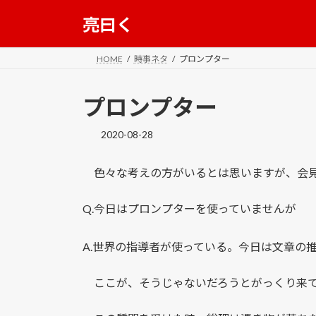
コ
ナ
亮曰く
ン
ビ
テ
ゲ
ン
ー
HOME
時事ネタ
プロンプター
ツ
シ
へ
ョ
プロンプター
ス
ン
キ
に
2020-08-28
ッ
移
プ
動
色々な考えの方がいるとは思いますが、会見
Q.今日はプロンプターを使っていませんが
A.世界の指導者が使っている。今日は文章の
ここが、そうじゃないだろうとがっくり来て