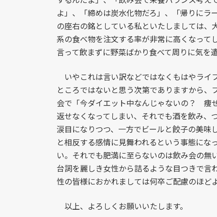
よ」、「締めは炭水化物だろ」、「帰りにラ
の座右の銘としている私といたしましては、
系の食べ物を注文する率が非常に高くなって
言って飲まずに野菜ばかり食べて周りに気を
いやこれは言い訳などではなくもはやライフ
ところではないと思う次第でありますから、
会で「今ダイエット中なんじゃないの？ 痩
返せなくなってしまい、それでも酒を飲み、
涙目になりつつ、一方でビールと餃子の美味
と相反する感情に見舞われるという事態にな
い。それでも肥満に至らないのは飲み会の無
台詞を麗しき女性から詰るような目つきで言
性の皆様におかれましては何卒ご配慮のほど
以上、よろしくお願いいたします。