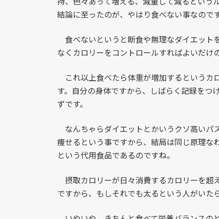
持、色々あって増える、減量して減るという
結論に至ったのが、やはり食べない事なので
食べないというと断食や無理なダイエットを
なくカロリーをコントロールすればよいだけ
これ以上食べたら体重が増加するというカロ
す。自分の身体ですから、しばらく記録をつ
ずです。
なんちゃらダイエットとかいうクソ高いパス
痩せるという事ですから、結局は同じ原理な
という代用食品であるのですね。
摂取カロリーが日々消費するカロリーを超え
ですから、もしそれでも太るという人がいた
いやいや、きちんと食べて栄養バランスのと