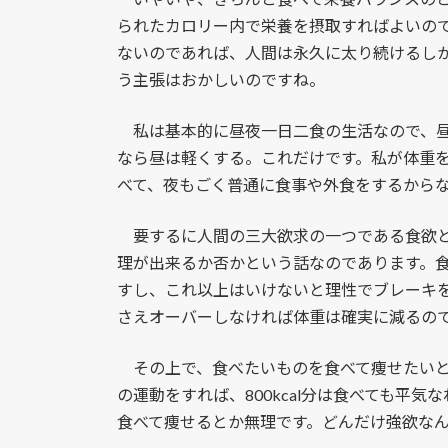
られたカロリー内で栄養を摂取すればよいの
ないのであれば、人間は永久に太り続けるし
う主張はおかしいのですね。
私は基本的に昼夜一日二食の生活なので、昼
なら昼は軽くする。これだけです。私が体重
べて、夜もごく普通に食事や外食をするから
要するに人間の三大欲求の一つである食欲と
理が出来るか否かという話なのであります。
すし、これ以上はいけないと理性でブレーキ
さえオーバーしなければ体重は確実に減るの
その上で、食べたいものを食べて痩せたいとい
の運動をすれば、800kcal分は食べても平
食べて痩せるとか無理です。どんだけ強欲な