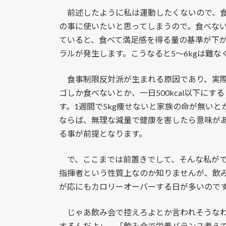
前述したように私は運動したくないので、食
の事に使いたいと思ってしまうので。食べな
ていると、食べて満足感を得る量の基準が下
ラルが発生します。こうなると5～6kgは難
食事制限反対派が生まれる原因であり、実際
ゴしか食べないとか、一日500kcal以下に
す。1週間で5kg痩せないと家族の命が無い
ならば、無理な減量で健康を害したら意味が
る事が前提となります。
で、ここまでは前置きでして、そんな私がで
指揮者という性質上なのか知りませんが、飲
が応にもカロリーオーバーする日が多いので
じゃあ飲み会で控えろよとか言われそうなわ
するんだよ」、「飲み会で栄養バランス考え