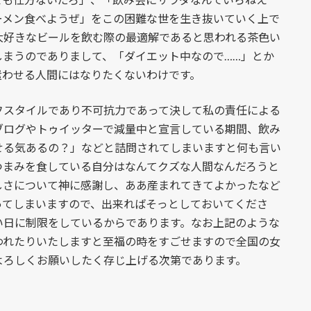
ーメン食べようぜ」をこの困難な世を生き抜いていく上で
大好きなビールを飲む際の最適解であると思われる茶色い
しまうのでありまして、「ダイエット中なので……」とか
遣わせる人間にはなりたくないわけです。
スタイルであり不可抗力であって決して私の責任による
ブログやトゥイッターで減量中と宣言している期間、飲み
せる気あるの？」などと詰問されてしまいますと何も言い
つまみを食している自分はなんてクズな人間なんだろうと
しさについて神に感謝し、ああ産まれてきてよかったなど
ってしまいますので、出来ればそっとしておいてくださ
い日に制限をしているからであります。なお上記のような
われたりいたしますと至福の時をすごせますので全国の女
よろしくお願いしたく存じ上げる次第であります。