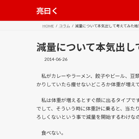
コ
ナ
亮曰く
ン
ビ
テ
ゲ
ン
ー
HOME
コラム
減量について本気出して考えてみた結
ツ
シ
へ
ョ
減量について本気出し
ス
ン
キ
に
2014-06-26
ッ
移
プ
動
私がカレーやラーメン、餃子やビール、豆類
かりしていたら痩せないどころか体重が増え
私は体重が増えるとすぐ顔に出るタイプです
でして、そういう時に体重計に乗ると、当た
ろしくないという事で減量を開始するわけな
食べない。