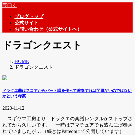
コ
ナ
亮曰く
ン
ビ
ブログトップ
テ
ゲ
公式サイト
ン
ー
お問い合わせ（公式サイトへ）
ツ
シ
へ
ョ
ドラゴンクエスト
ス
ン
キ
に
ッ
移
HOME
プ
動
ドラゴンクエスト
ドラクエ曲はスコアからパート譜を作って演奏すれば問題ないのではない
かという考察
2020-11-12
スギヤマ工房より、ドラクエの楽譜レンタルがストップさ
れてから久しいです。 一時はアマチュアでも盛んに演奏さ
れていましたが… （続きはPatreonにて公開しています）