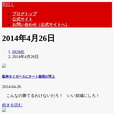
コ
ナ
亮曰く
ン
ビ
ブログトップ
テ
ゲ
公式サイト
ン
ー
お問い合わせ（公式サイトへ）
ツ
シ
へ
ョ
2014年4月26日
ス
ン
キ
に
ッ
移
HOME
プ
動
2014年4月26日
阪神タイガースにチート疑惑が浮上
2014-04-26
こんなの勝てるわけないだろ！ いい加減にしろ！
続きを読む