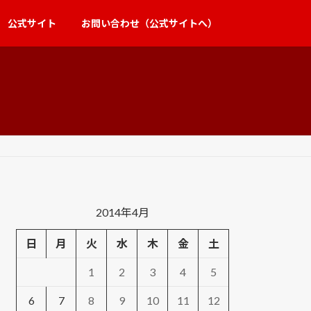
公式サイト
お問い合わせ（公式サイトへ）
2014年4月
日
月
火
水
木
金
土
1
2
3
4
5
6
7
8
9
10
11
12