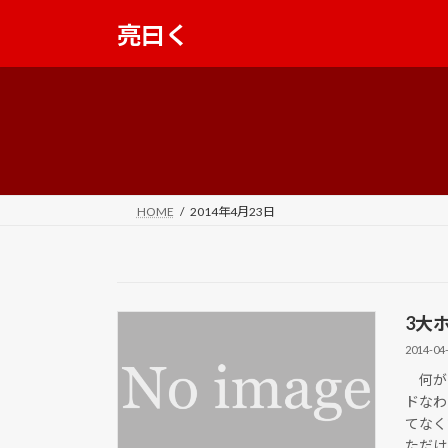
コ
ナ
亮曰く
ン
ビ
テ
ゲ
ン
ー
ツ
シ
へ
ョ
ス
ン
キ
に
ッ
移
HOME
2014年4月23日
プ
動
3大
2014-04
何が該
ドなわ
てなく
ただけ