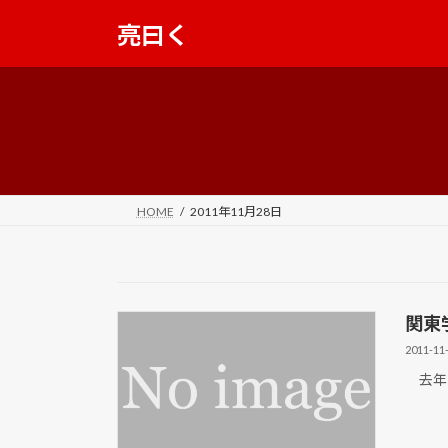
コ
ナ
亮曰く
ン
ビ
テ
ゲ
ン
ー
ツ
シ
へ
ョ
ス
ン
キ
に
ッ
移
HOME
2011年11月28日
プ
動
関東
2011-11
去年に