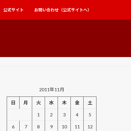
公式サイト
お問い合わせ（公式サイトへ）
2011年11月
日
月
火
水
木
金
土
1
2
3
4
5
6
7
8
9
10
11
12